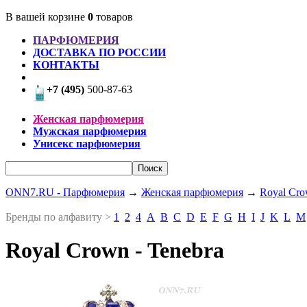
В вашей корзине
0
товаров
ПАРФЮМЕРИЯ
ДОСТАВКА ПО РОССИИ
КОНТАКТЫ
+7 (495)
500-87-63
Женская парфюмерия
Мужская парфюмерия
Унисекс парфюмерия
ONN7.RU - Парфюмерия
→
Женская парфюмерия
→
Royal Cr
Бренды по алфавиту >
1
2
4
A
B
C
D
E
F
G
H
I
J
K
L
M
Royal Crown - Tenebra