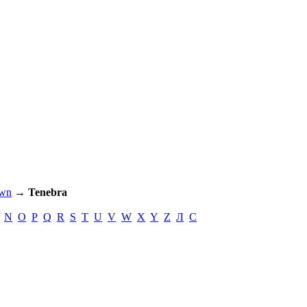
own
→
Tenebra
N
O
P
Q
R
S
T
U
V
W
X
Y
Z
Л
С