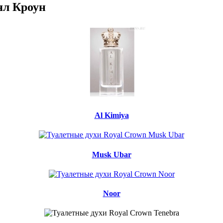
ял Кроун
Al Kimiya
Musk Ubar
Noor