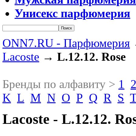
Унисекс парфюмерия
ONN7.RU - Парфюмерия
Lacoste
→
L.12.12. Rose
Бренды по алфавиту >
1
K
L
M
N
O
P
Q
R
S
Lacoste - L.12.12. Ro