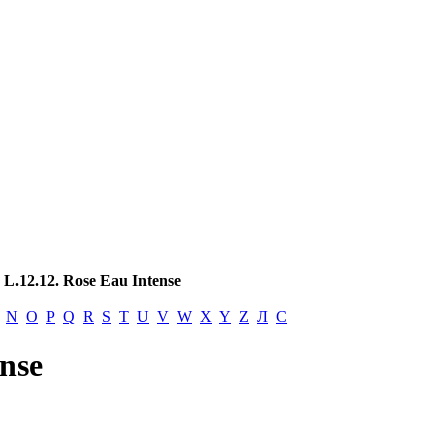
→
L.12.12. Rose Eau Intense
N
O
P
Q
R
S
T
U
V
W
X
Y
Z
Л
С
ense