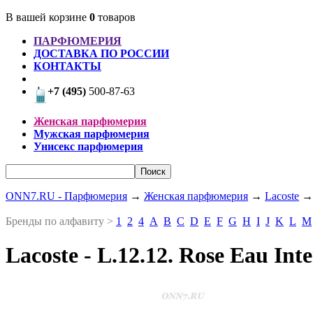
В вашей корзине
0
товаров
ПАРФЮМЕРИЯ
ДОСТАВКА ПО РОССИИ
КОНТАКТЫ
+7 (495)
500-87-63
Женская парфюмерия
Мужская парфюмерия
Унисекс парфюмерия
ONN7.RU - Парфюмерия
→
Женская парфюмерия
→
Lacoste
Бренды по алфавиту >
1
2
4
A
B
C
D
E
F
G
H
I
J
K
L
M
Lacoste - L.12.12. Rose Eau Int