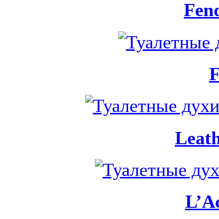
Fend
F
Leath
L’A