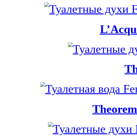
L’Acqua
T
Theorema