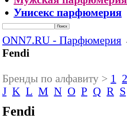
Унисекс парфюмерия
ONN7.RU - Парфюмерия
Fendi
Бренды по алфавиту >
1
J
K
L
M
N
O
P
Q
R
S
Fendi