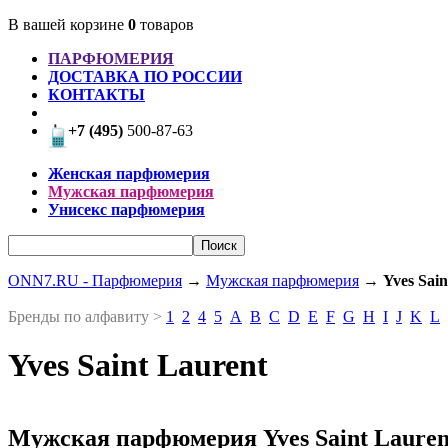
В вашей корзине
0
товаров
ПАРФЮМЕРИЯ
ДОСТАВКА ПО РОССИИ
КОНТАКТЫ
+7 (495)
500-87-63
Женская парфюмерия
Мужская парфюмерия
Унисекс парфюмерия
ONN7.RU - Парфюмерия
→
Мужская парфюмерия
→
Yves Sain
Бренды по алфавиту >
1
2
4
5
A
B
C
D
E
F
G
H
I
J
K
L
Yves Saint Laurent
Мужская парфюмерия Yves Saint Lauren