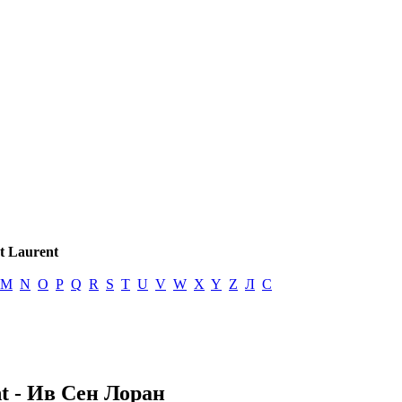
t Laurent
M
N
O
P
Q
R
S
T
U
V
W
X
Y
Z
Л
С
t - Ив Сен Лоран