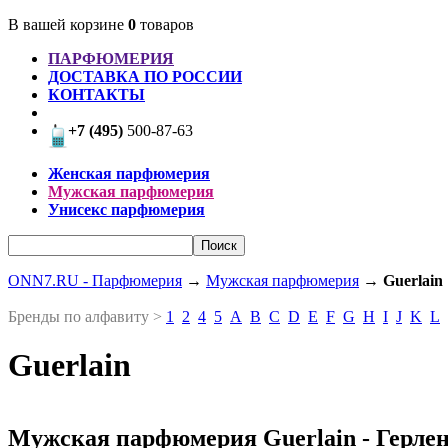
В вашей корзине
0
товаров
ПАРФЮМЕРИЯ
ДОСТАВКА ПО РОССИИ
КОНТАКТЫ
+7 (495)
500-87-63
Женская парфюмерия
Мужская парфюмерия
Унисекс парфюмерия
ONN7.RU - Парфюмерия
→
Мужская парфюмерия
→
Guerlain
Бренды по алфавиту >
1
2
4
5
A
B
C
D
E
F
G
H
I
J
K
L
Guerlain
Мужская парфюмерия Guerlain - Герле