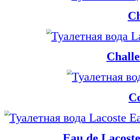
Ch
Challe
Co
Eau de Lacoste