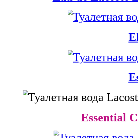
E
E
Essential C