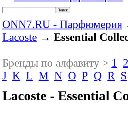
ONN7.RU - Парфюмерия
Lacoste
→
Essential Colle
Бренды по алфавиту >
1
J
K
L
M
N
O
P
Q
R
S
Lacoste - Essential Co