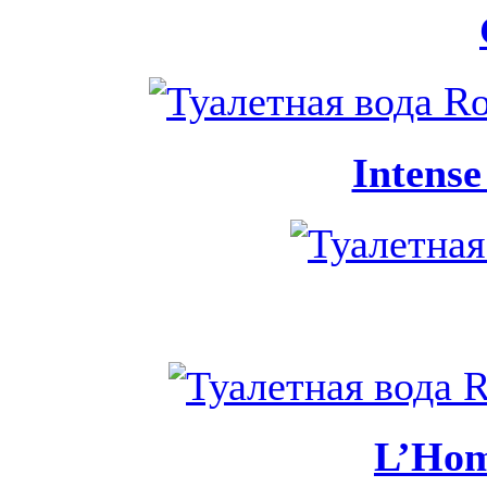
Intens
L’Ho