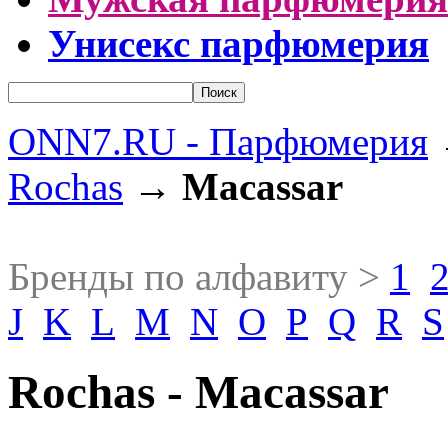
Унисекс парфюмерия
ONN7.RU - Парфюмерия
Rochas
→
Macassar
Бренды по алфавиту >
1
J
K
L
M
N
O
P
Q
R
S
Rochas - Macassar